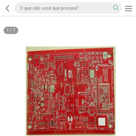
1
/
1