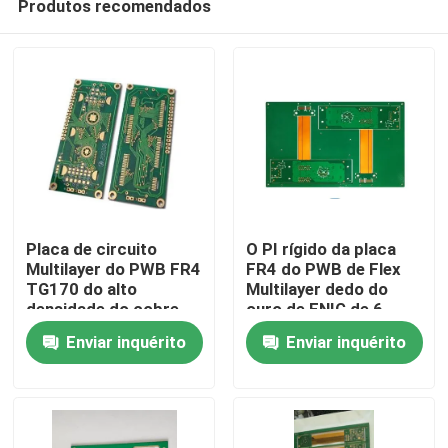
Produtos recomendados
Placa de circuito
O PI rígido da placa
Multilayer do PWB FR4
FR4 do PWB de Flex
TG170 do alto
Multilayer dedo do
densidade do cobre
ouro de ENIG de 6
Para casa
1OZ
camadas terminou
Enviar inquérito
Enviar inquérito
Produtos
Vídeos