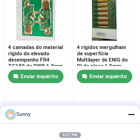
Sobre nós
Visita à fábrica
4 camadas do material
4 rígidos mergulham
rígido do elevado
de superfície
Controle de qualidade
desempenho FR4
Multilayer de ENIG do
TG180 do PWB 1.0mm
PI da placa 1.5mm
do cabo flexível
FR4 TG150 do PWB
Enviar inquérito
Enviar inquérito
Contacte-nos
terminado
Notícias
Sunny
Casos
6:27 PM
Blogue